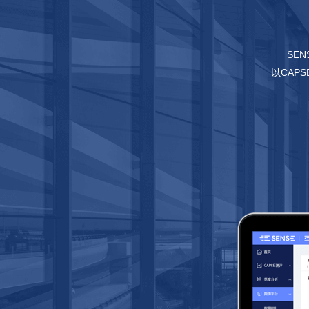
SE
以CAP